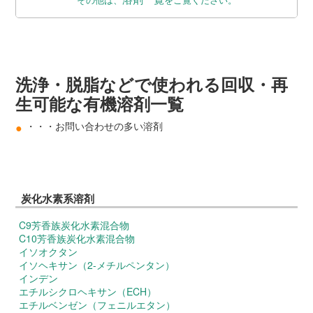
洗浄・脱脂などで使われる回収・再
生可能な有機溶剤一覧
・・・お問い合わせの多い溶剤
●
炭化水素系溶剤
C9芳香族炭化水素混合物
C10芳香族炭化水素混合物
イソオクタン
イソヘキサン（2-メチルペンタン）
インデン
エチルシクロヘキサン（ECH）
エチルベンゼン（フェニルエタン）