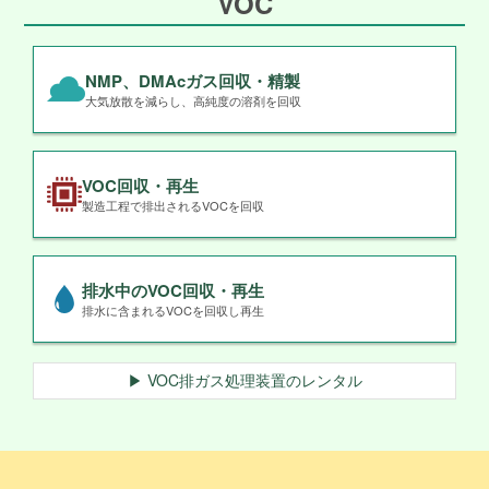
VOC
NMP、DMAcガス回収・精製
大気放散を減らし、高純度の溶剤を回収
VOC回収・再生
製造工程で排出されるVOCを回収
排水中のVOC回収・再生
排水に含まれるVOCを回収し再生
▶ VOC排ガス処理装置のレンタル