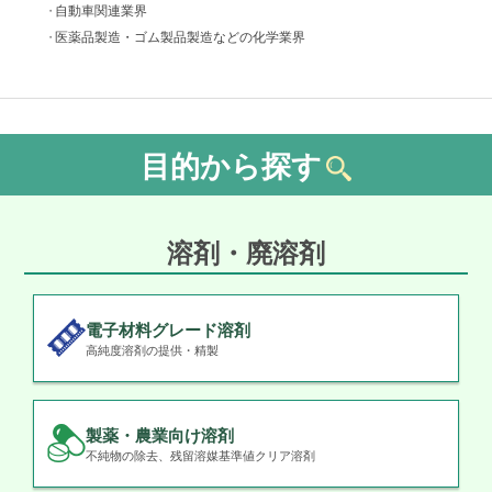
自動車関連業界
医薬品製造・ゴム製品製造などの化学業界
目的から探す
溶剤・廃溶剤
電子材料グレード溶剤
高純度溶剤の提供・精製
製薬・農業向け溶剤
不純物の除去、残留溶媒基準値クリア溶剤