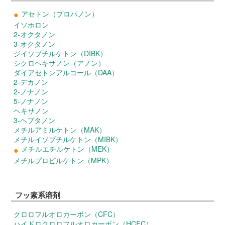
アセトン（プロパノン）
●
イソホロン
2-オクタノン
3-オクタノン
ジイソブチルケトン（DIBK）
シクロヘキサノン（アノン）
ダイアセトンアルコール（DAA）
2-デカノン
2-ノナノン
5-ノナノン
ヘキサノン
3-ヘプタノン
メチルアミルケトン（MAK）
メチルイソブチルケトン（MIBK）
メチルエチルケトン（MEK）
●
メチルプロピルケトン（MPK）
フッ素系溶剤
クロロフルオロカーボン（CFC）
ハイドロクロロフルオロカーボン（HCFC）