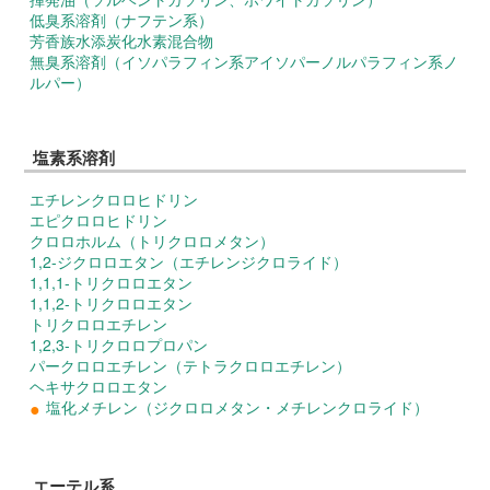
低臭系溶剤（ナフテン系）
芳香族水添炭化水素混合物
無臭系溶剤（イソパラフィン系アイソパーノルパラフィン系ノ
ルパー）
塩素系溶剤
エチレンクロロヒドリン
エピクロロヒドリン
クロロホルム（トリクロロメタン）
1,2-ジクロロエタン（エチレンジクロライド）
1,1,1-トリクロロエタン
1,1,2-トリクロロエタン
トリクロロエチレン
1,2,3-トリクロロプロパン
パークロロエチレン（テトラクロロエチレン）
ヘキサクロロエタン
塩化メチレン（ジクロロメタン・メチレンクロライド）
●
エーテル系