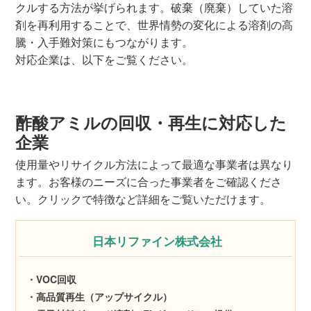
クルする方法が挙げられます。破棄（廃棄）していた溶
剤を再利用することで、世界情勢の変化による溶剤の高
騰・入手難対策にもつながります。
対応企業は、以下をご覧ください。
酢酸アミルの回収・再生に対応した
企業
使用量やリサイクル方法によって最適な事業者は異なり
ます。お客様のニーズに合った事業者をご確認くださ
い。クリックで特徴など詳細をご覧いただけます。
日本リファイン株式会社
・VOC回収
・高品質再生（アップサイクル）