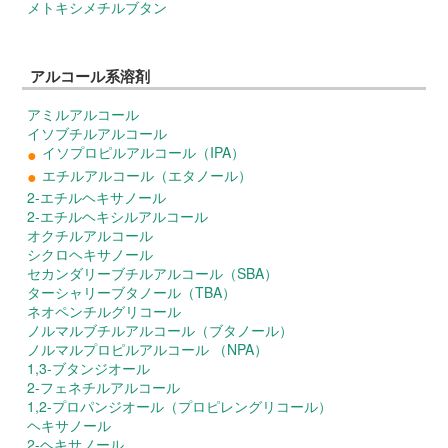
メトキシメチルブタン
アルコール系溶剤
アミルアルコール
イソブチルアルコール
イソプロピルアルコール（IPA）
●
エチルアルコール（エタノール）
●
2-エチルヘキサノール
2-エチルヘキシルアルコール
オクチルアルコール
シクロヘキサノール
セカンダリーブチルアルコール（SBA）
ターシャリーブタノール（TBA）
ネオペンチルグリコール
ノルマルブチルアルコール（ブタノール）
ノルマルプロピルアルコール （NPA）
1,3-ブタンジオール
2-フェネチルアルコール
1,2-プロパンジオール（プロピレングリコール）
ヘキサノール
2-ヘキサノール