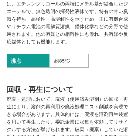
は、エチレングリコールの両端にメチル基が結合したジ
エーテルで、無色透明の揮発性液体です。特有の甘い臭
気を持ち、高極性・高溶解性を示すため、主に有機合成
やリチウム電池の電解質溶媒、錯体化学などの分野で使
用されます。他の溶媒との相溶性にも優れ、共溶媒や反
応媒体としても機能します。
沸点
約85℃
回収・再生について
廃棄・処理において、廃液（使用済み溶剤）の回収・再
生により、溶剤の再利用や廃液処理コスト削減を実現で
きる場合があります。具体的には、廃液を溶剤再生装置
を用いて再生したり、委託企業に収集を依頼してリサイ
クルする方法が挙げられます。破棄（廃棄）していた溶