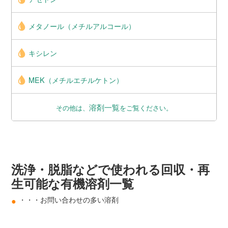
メタノール（メチルアルコール）
キシレン
MEK（メチルエチルケトン）
溶剤一覧
その他は、
をご覧ください。
洗浄・脱脂などで使われる回収・再
生可能な有機溶剤一覧
・・・お問い合わせの多い溶剤
●