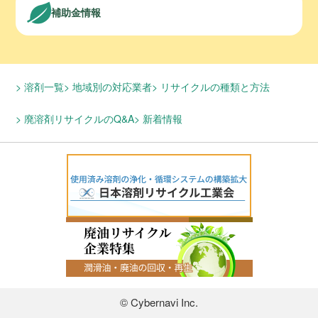
補助金情報
溶剤一覧
地域別の対応業者
リサイクルの種類と方法
廃溶剤リサイクルのQ&A
新着情報
© Cybernavi Inc.