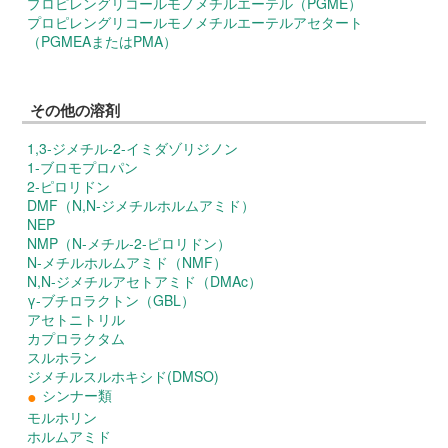
プロピレングリコールモノメチルエーテル（PGME）
プロピレングリコールモノメチルエーテルアセタート
（PGMEAまたはPMA）
その他の溶剤
1,3-ジメチル-2-イミダゾリジノン
1-ブロモプロパン
2-ピロリドン
DMF（N,N-ジメチルホルムアミド）
NEP
NMP（N-メチル-2-ピロリドン）
N-メチルホルムアミド（NMF）
N,N-ジメチルアセトアミド（DMAc）
γ-ブチロラクトン（GBL）
アセトニトリル
カプロラクタム
スルホラン
ジメチルスルホキシド(DMSO)
シンナー類
●
モルホリン
ホルムアミド