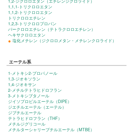
1,2-ジクロロエタン（エチレンジクロライド）
1,1,1-トリクロロエタン
1,1,2-トリクロロエタン
トリクロロエチレン
1,2,3-トリクロロプロパン
パークロロエチレン（テトラクロロエチレン）
ヘキサクロロエタン
塩化メチレン（ジクロロメタン・メチレンクロライド）
●
エーテル系
1-メトキシ2-プロパノール
1,3-ジオキソラン
1,4-ジオキサン
2-メチルテトラヒドロフラン
3-メトキシブタノール
ジイソプロピルエーテル（DIPE）
ジエチルエーテル（エーテル）
ジブチルエーテル
テトラヒドロフラン（THF）
メチルジグリコール
メチルターシャリーブチルエーテル（MTBE）