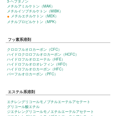
3-ヘプタノン
メチルアミルケトン（MAK）
メチルイソブチルケトン（MIBK）
メチルエチルケトン（MEK）
●
メチルプロピルケトン（MPK）
フッ素系溶剤
クロロフルオロカーボン（CFC）
ハイドロクロロフルオロカーボン（HCFC）
ハイドロフルオロエーテル（HFE）
ハイドロフルオロオレフィン（HFO）
ハイドロフルオロカーボン（HFC）
パーフルオロカーボン（PFC）
エステル系溶剤
エチレングリコールモノブチルエーテルアセテート
グリコール酸エチル
ジエチレングリコールモノエチルエーテルアセテート