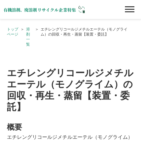
トップ
溶
エチレングリコールジメチルエーテル（モノグライ
ページ
剤
ム）の回収・再生・蒸留【装置・委託】
一
覧
エチレングリコールジメチル
エーテル（モノグライム）の
回収・再生・蒸留【装置・委
託】
概要
エチレングリコールジメチルエーテル（モノグライム）