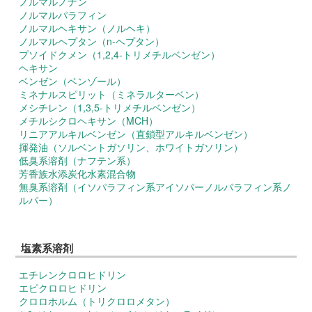
ノルマルノナン
ノルマルパラフィン
ノルマルヘキサン（ノルヘキ）
ノルマルヘプタン（n-ヘプタン）
プソイドクメン（1,2,4-トリメチルベンゼン）
ヘキサン
ベンゼン（ベンゾール）
ミネナルスピリット（ミネラルターベン）
メシチレン（1,3,5-トリメチルベンゼン）
メチルシクロヘキサン（MCH）
リニアアルキルベンゼン（直鎖型アルキルベンゼン）
揮発油（ソルベントガソリン、ホワイトガソリン）
低臭系溶剤（ナフテン系）
芳香族水添炭化水素混合物
無臭系溶剤（イソパラフィン系アイソパーノルパラフィン系ノ
ルパー）
塩素系溶剤
エチレンクロロヒドリン
エピクロロヒドリン
クロロホルム（トリクロロメタン）