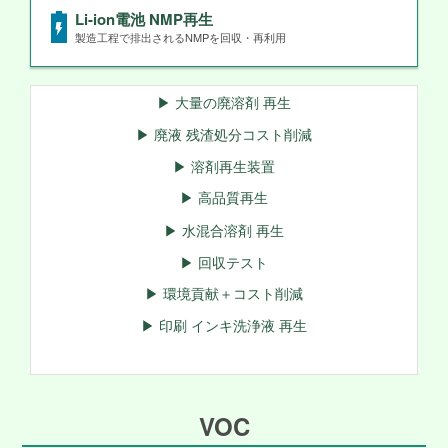
Li-ion電池 NMP再生
製造工程で排出されるNMPを回収・再利用
▶ 大量の廃溶剤 再生
▶ 廃液 残渣処分コスト削減
▶ 溶剤再生装置
▶ 高品質再生
▶ 水混合溶剤 再生
▶ 回収テスト
▶ 環境貢献＋コスト削減
▶ 印刷 インキ洗浄液 再生
VOC