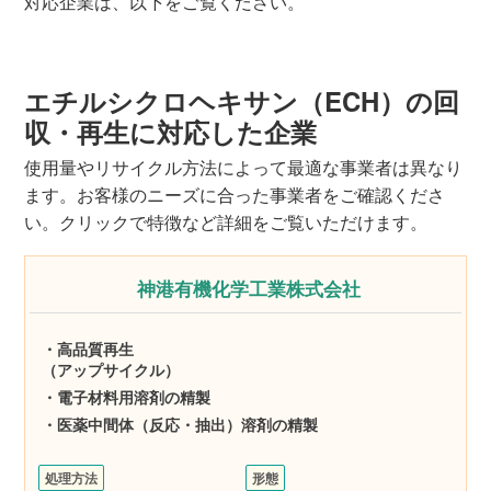
対応企業は、以下をご覧ください。
エチルシクロヘキサン（ECH）の回
収・再生に対応した企業
使用量やリサイクル方法によって最適な事業者は異なり
ます。お客様のニーズに合った事業者をご確認くださ
い。クリックで特徴など詳細をご覧いただけます。
神港有機化学工業株式会社
・高品質再生
（アップサイクル）
・電子材料用溶剤の精製
・医薬中間体（反応・抽出）溶剤の精製
処理方法
形態