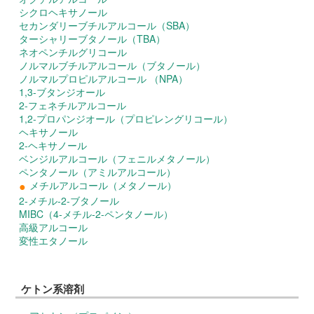
シクロヘキサノール
セカンダリーブチルアルコール（SBA）
ターシャリーブタノール（TBA）
ネオペンチルグリコール
ノルマルブチルアルコール（ブタノール）
ノルマルプロピルアルコール （NPA）
1,3-ブタンジオール
2-フェネチルアルコール
1,2-プロパンジオール（プロピレングリコール）
ヘキサノール
2-ヘキサノール
ベンジルアルコール（フェニルメタノール）
ペンタノール（アミルアルコール）
メチルアルコール（メタノール）
●
2-メチル-2-ブタノール
MIBC（4-メチル-2-ペンタノール）
高級アルコール
変性エタノール
ケトン系溶剤