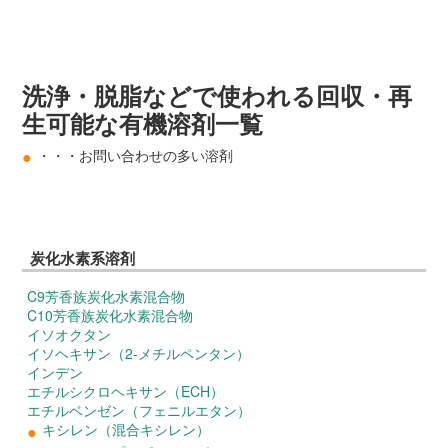
洗浄・脱脂などで使われる回収・再
生可能な有機溶剤一覧
・・・お問い合わせの多い溶剤
●
炭化水素系溶剤
C9芳香族炭化水素混合物
C10芳香族炭化水素混合物
イソオクタン
イソヘキサン（2-メチルペンタン）
インデン
エチルシクロヘキサン（ECH）
エチルベンゼン（フェニルエタン）
キシレン（混合キシレン）
●