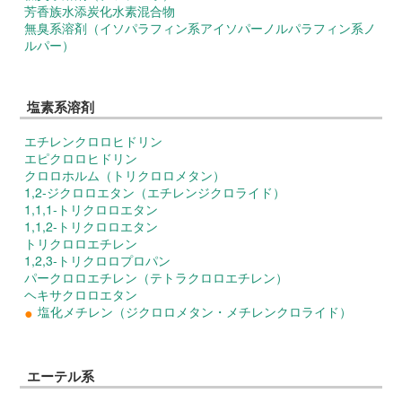
芳香族水添炭化水素混合物
無臭系溶剤（イソパラフィン系アイソパーノルパラフィン系ノ
ルパー）
塩素系溶剤
エチレンクロロヒドリン
エピクロロヒドリン
クロロホルム（トリクロロメタン）
1,2-ジクロロエタン（エチレンジクロライド）
1,1,1-トリクロロエタン
1,1,2-トリクロロエタン
トリクロロエチレン
1,2,3-トリクロロプロパン
パークロロエチレン（テトラクロロエチレン）
ヘキサクロロエタン
塩化メチレン（ジクロロメタン・メチレンクロライド）
●
エーテル系