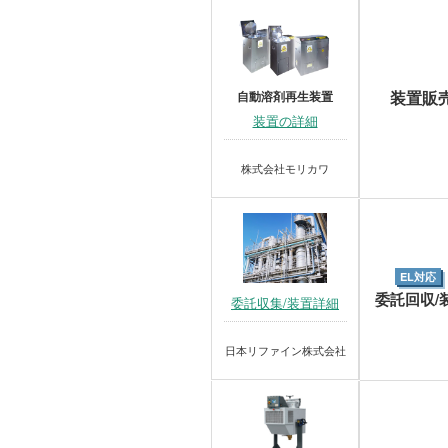
装置販
自動溶剤再生装置
装置の詳細
株式会社モリカワ
EL対応
委託回収/
委託収集/装置詳細
日本リファイン株式会社