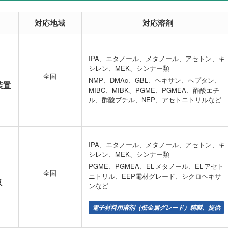
対応地域
対応溶剤
IPA、エタノール、メタノール、アセトン、キ
シレン、MEK、シンナー類
全国
NMP、DMAc、GBL、ヘキサン、へプタン、
装置
MIBC、MIBK、PGME、PGMEA、酢酸エチ
ル、酢酸ブチル、NEP、アセトニトリルなど
IPA、エタノール、メタノール、アセトン、キ
シレン、MEK、シンナー類
PGME、PGMEA、EL-メタノール、EL-アセト
全国
ニトリル、EEP電材グレード、シクロヘキサ
収
ンなど
電子材料用溶剤（低金属グレード）精製、提供