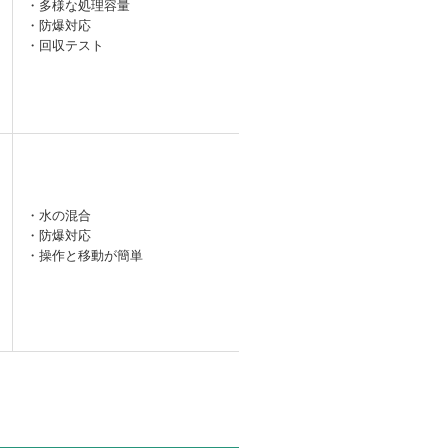
・多様な処理容量
・防爆対応
ー
・回収テスト
・水の混合
・防爆対応
ー
・操作と移動が簡単