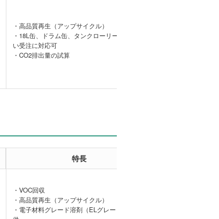
・高品質再生（アップサイクル）
産業廃棄物の
・18L缶、ドラム缶、タンクローリーまで幅広
委託収集によ
い受注に対応可
る経済効果
・CO2排出量の試算
特長
事例
・VOC回収
・高品質再生（アップサイクル）
【VOC回収事
・電子材料グレード溶剤（ELグレード）の提
例】DMAcガス