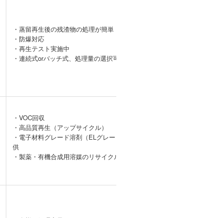
・蒸留再生後の残渣物の処理が簡単
・防爆対応
ー
・再生テスト実施中
・連続式orバッチ式、処理量の選択可能
・VOC回収
・高品質再生（アップサイクル）
【VOC回収事
・電子材料グレード溶剤（ELグレード）の提
例】DMAcガス
供
の処理
・製薬・有機合成用溶媒のリサイクル、精製