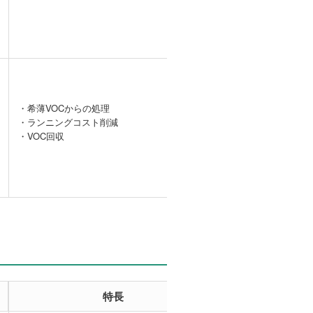
・希薄VOCからの処理
・ランニングコスト削減
ー
・VOC回収
特長
事例