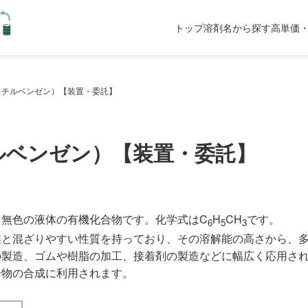
トップ
溶剤名から探す
高単価・
メチルベンゼン）【装置・委託】
ルベンゼン）【装置・委託】
無色の液体の有機化合物です。化学式はC
H
CH
です。
6
5
3
媒と混ざりやすい性質を持っており、その溶解能の高さから、
の製造、ゴムや樹脂の加工、接着剤の製造などに幅広く応用さ
合物の合成に利用されます。