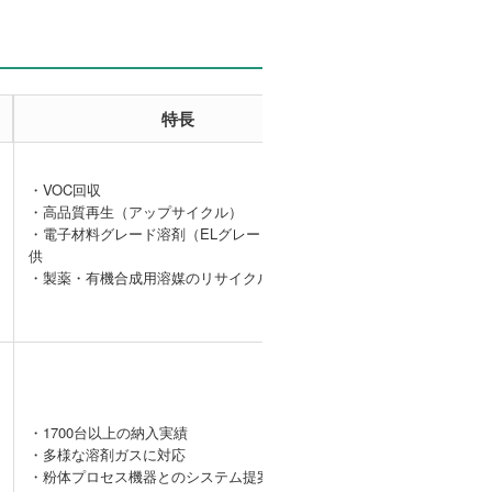
特長
事例
・VOC回収
・高品質再生（アップサイクル）
【VOC回収事
・電子材料グレード溶剤（ELグレード）の提
例】DMAcガス
供
の処理
・製薬・有機合成用溶媒のリサイクル、精製
・1700台以上の納入実績
・多様な溶剤ガスに対応
ー
・粉体プロセス機器とのシステム提案