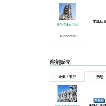
委託回
委託収集の詳細
三丸化学株式会社
溶剤販売
企業・製品
形態
EL対応
委託回収/