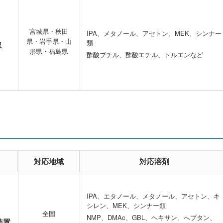
宮城県・秋田
IPA、メタノール、アセトン、MEK、シンナー
県・岩手県・山
類
収
形県・福島県
酢酸ブチル、酢酸エチル、トルエンなど
対応地域
対応溶剤
IPA、エタノール、メタノール、アセトン、キ
シレン、MEK、シンナー類
全国
NMP、DMAc、GBL、ヘキサン、へプタン、
装置