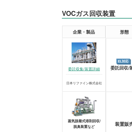
VOCガス回収装置
企業・製品
形態
EL対応
委託回収/
委託収集/装置詳細
日本リファイン株式会社
蒸気脱着式溶剤回収/
装置販
脱臭装置など