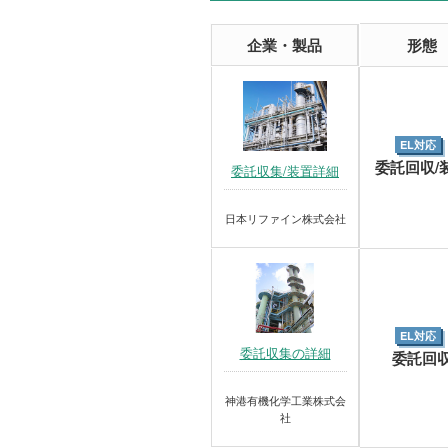
企業・製品
形態
EL対応
委託回収/
委託収集/装置詳細
日本リファイン株式会社
EL対応
委託収集の詳細
委託回
神港有機化学工業株式会
社