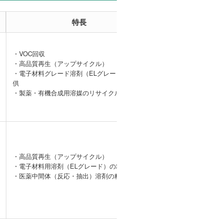
特長
事例
・VOC回収
・高品質再生（アップサイクル）
【VOC回収事
・電子材料グレード溶剤（ELグレード）の提
例】DMAcガス
供
の処理
・製薬・有機合成用溶媒のリサイクル、精製
・高品質再生（アップサイクル）
・電子材料用溶剤（ELグレード）の精製
ー
・医薬中間体（反応・抽出）溶剤の精製