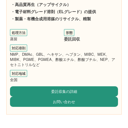
・高品質再生（アップサイクル）
・電子材料グレード溶剤（ELグレード）の提供
・製薬・有機合成用溶媒のリサイクル、精製
処理方法
形態
蒸留
委託回収
対応溶剤
NMP、DMAc、GBL、ヘキサン、へプタン、MIBC、MEK、
MIBK、PGME、PGMEA、酢酸エチル、酢酸ブチル、NEP、ア
セトニトリルなど
対応地域
全国
委託収集の詳細
お問い合わせ