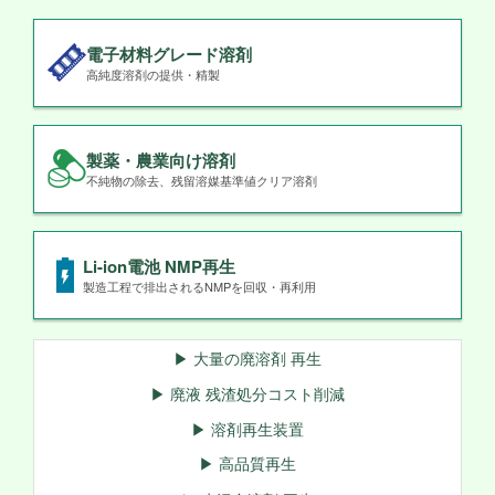
電子材料グレード溶剤
高純度溶剤の提供・精製
製薬・農業向け溶剤
不純物の除去、残留溶媒基準値クリア溶剤
Li-ion電池 NMP再生
製造工程で排出されるNMPを回収・再利用
▶ 大量の廃溶剤 再生
▶ 廃液 残渣処分コスト削減
▶ 溶剤再生装置
▶ 高品質再生