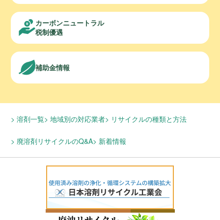
カーボンニュートラル
税制優遇
補助金情報
溶剤一覧
地域別の対応業者
リサイクルの種類と方法
廃溶剤リサイクルのQ&A
新着情報