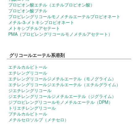
プロピオン酸エチル（エチルプロピオン酸）
プロピオン酸ブチル
プロピレングリコールモノメチルエーテルプロピオネート
メチル-3-メトキシプロピオネート
メトキシブチルアセテート
PMA（プロピレングリコールモノメチルアセテート）
グリコールエーテル系溶剤
エチルカルビトール
エチレングリコール
エチレングリコールジメチルエーテル（モノグライム）
エチレングリコールジエチルエーテル（エチルグライム）
ジエチレングリコール
ジエチレングリコールジメチルエーテル（ジグライム）
ジプロピレングリコールモノメチルエーテル（DPM）
トリエチレングリコール
ブチルカルビトール
メチルセロソルブ（メチセロ）