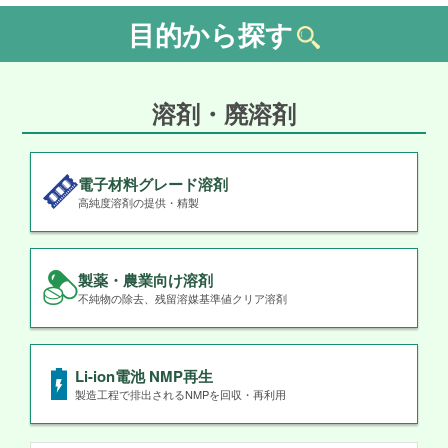
目的から探す
溶剤・廃溶剤
電子材料グレード溶剤
高純度溶剤の提供・精製
製薬・農業向け溶剤
不純物の除去、残留溶媒基準値クリア溶剤
Li-ion電池 NMP再生
製造工程で排出されるNMPを回収・再利用