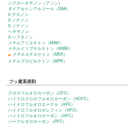
シクロヘキサノン（アノン）
ダイアセトンアルコール（DAA）
2-デカノン
2-ノナノン
5-ノナノン
ヘキサノン
3-ヘプタノン
メチルアミルケトン（MAK）
メチルイソブチルケトン（MIBK）
メチルエチルケトン（MEK）
●
メチルプロピルケトン（MPK）
フッ素系溶剤
クロロフルオロカーボン（CFC）
ハイドロクロロフルオロカーボン（HCFC）
ハイドロフルオロエーテル（HFE）
ハイドロフルオロオレフィン（HFO）
ハイドロフルオロカーボン（HFC）
パーフルオロカーボン（PFC）