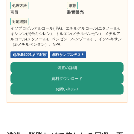
処理方法
形態
蒸留
装置販売
対応溶剤
イソプロピルアルコール(IPA)、エチルアルコール(エタノール)、
キシレン(混合キシレン)、トルエン(メチルベンゼン)、メチルア
ルコール(メタノール)、ベンゼン（ベンゾール）、イソヘキサン
（2-メチルペンタン）、NPA
処理量600Lまで対応
無料サンプルテスト
装置の詳細
資料ダウンロード
お問い合わせ