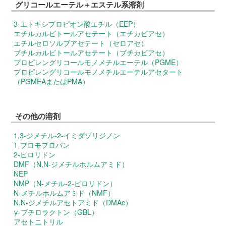
グリコールエーテル＋エステル系溶剤
3-エトキシプロピオン酸エチル（EEP）
エチルカルビトールアセテート（エチカビアセ）
エチルセロソルブアセテート（セロアセ）
ブチルカルビトールアセテート（ブチカビアセ）
プロピレングリコールモノメチルエーテル（PGME）
プロピレングリコールモノメチルエーテルアセタート
（PGMEAまたはPMA）
その他の溶剤
1,3-ジメチル-2-イミダゾリジノン
1-ブロモプロパン
2-ピロリドン
DMF（N,N-ジメチルホルムアミド）
NEP
NMP（N-メチル-2-ピロリドン）
N-メチルホルムアミド（NMF）
N,N-ジメチルアセトアミド（DMAc）
γ-ブチロラクトン（GBL）
アセトニトリル