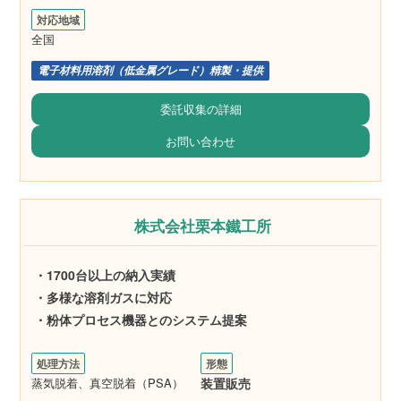
対応地域
全国
電子材料用溶剤（低金属グレード）精製・提供
委託収集の詳細
お問い合わせ
株式会社栗本鐵工所
・1700台以上の納入実績
・多様な溶剤ガスに対応
・粉体プロセス機器とのシステム提案
処理方法
形態
蒸気脱着、真空脱着（PSA）
装置販売