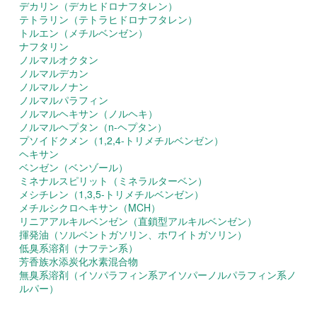
デカリン（デカヒドロナフタレン）
テトラリン（テトラヒドロナフタレン）
トルエン（メチルベンゼン）
ナフタリン
ノルマルオクタン
ノルマルデカン
ノルマルノナン
ノルマルパラフィン
ノルマルヘキサン（ノルヘキ）
ノルマルヘプタン（n-ヘプタン）
プソイドクメン（1,2,4-トリメチルベンゼン）
ヘキサン
ベンゼン（ベンゾール）
ミネナルスピリット（ミネラルターベン）
メシチレン（1,3,5-トリメチルベンゼン）
メチルシクロヘキサン（MCH）
リニアアルキルベンゼン（直鎖型アルキルベンゼン）
揮発油（ソルベントガソリン、ホワイトガソリン）
低臭系溶剤（ナフテン系）
芳香族水添炭化水素混合物
無臭系溶剤（イソパラフィン系アイソパーノルパラフィン系ノ
ルパー）