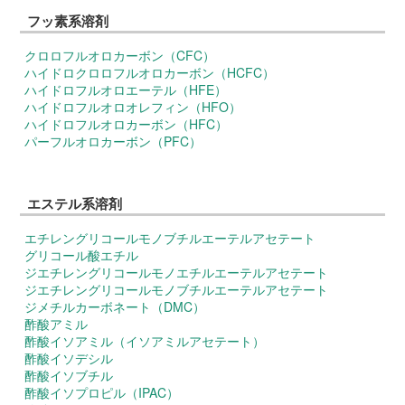
フッ素系溶剤
クロロフルオロカーボン（CFC）
ハイドロクロロフルオロカーボン（HCFC）
ハイドロフルオロエーテル（HFE）
ハイドロフルオロオレフィン（HFO）
ハイドロフルオロカーボン（HFC）
パーフルオロカーボン（PFC）
エステル系溶剤
エチレングリコールモノブチルエーテルアセテート
グリコール酸エチル
ジエチレングリコールモノエチルエーテルアセテート
ジエチレングリコールモノブチルエーテルアセテート
ジメチルカーボネート（DMC）
酢酸アミル
酢酸イソアミル（イソアミルアセテート）
酢酸イソデシル
酢酸イソブチル
酢酸イソプロピル（IPAC）