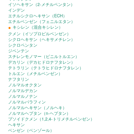
イソヘキサン（2-メチルペンタン）
インデン
エチルシクロヘキサン（ECH）
エチルベンゼン（フェニルエタン）
キシレン（混合キシレン）
●
クメン（イソプロピルベンゼン）
シクロヘキサン（ヘキサメチレン）
シクロペンタン
ジペンテン
スチレンモノマー（ビニルトルエン）
デカリン（デカヒドロナフタレン）
テトラリン（テトラヒドロナフタレン）
トルエン（メチルベンゼン）
ナフタリン
ノルマルオクタン
ノルマルデカン
ノルマルノナン
ノルマルパラフィン
ノルマルヘキサン（ノルヘキ）
ノルマルヘプタン（n-ヘプタン）
プソイドクメン（1,2,4-トリメチルベンゼン）
ヘキサン
ベンゼン（ベンゾール）