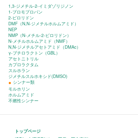
1,3-ジメチル-2-イミダゾリジノン
1-ブロモプロパン
2-ピロリドン
DMF（N,N-ジメチルホルムアミド）
NEP
NMP（N-メチル-2-ピロリドン）
N-メチルホルムアミド（NMF）
N,N-ジメチルアセトアミド（DMAc）
γ-ブチロラクトン（GBL）
アセトニトリル
カプロラクタム
スルホラン
ジメチルスルホキシド(DMSO)
シンナー類
●
モルホリン
ホルムアミド
不燃性シンナー
トップページ