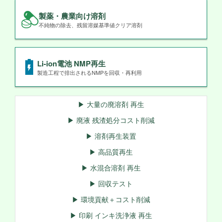
製薬・農業向け溶剤
不純物の除去、残留溶媒基準値クリア溶剤
Li-ion電池 NMP再生
製造工程で排出されるNMPを回収・再利用
▶ 大量の廃溶剤 再生
▶ 廃液 残渣処分コスト削減
▶ 溶剤再生装置
▶ 高品質再生
▶ 水混合溶剤 再生
▶ 回収テスト
▶ 環境貢献＋コスト削減
▶ 印刷 インキ洗浄液 再生