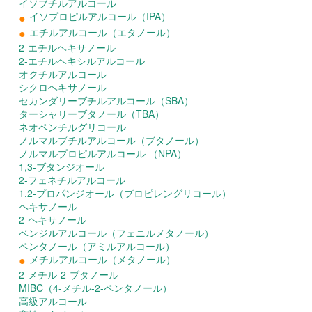
イソブチルアルコール
イソプロピルアルコール（IPA）
●
エチルアルコール（エタノール）
●
2-エチルヘキサノール
2-エチルヘキシルアルコール
オクチルアルコール
シクロヘキサノール
セカンダリーブチルアルコール（SBA）
ターシャリーブタノール（TBA）
ネオペンチルグリコール
ノルマルブチルアルコール（ブタノール）
ノルマルプロピルアルコール （NPA）
1,3-ブタンジオール
2-フェネチルアルコール
1,2-プロパンジオール（プロピレングリコール）
ヘキサノール
2-ヘキサノール
ベンジルアルコール（フェニルメタノール）
ペンタノール（アミルアルコール）
メチルアルコール（メタノール）
●
2-メチル-2-ブタノール
MIBC（4-メチル-2-ペンタノール）
高級アルコール