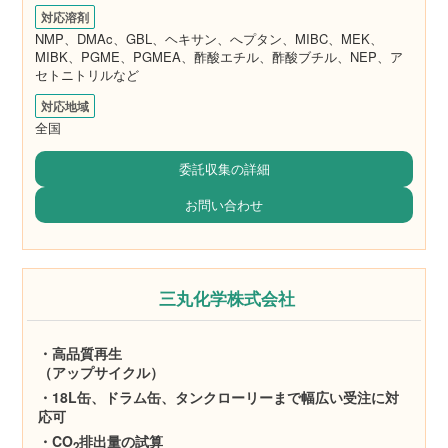
対応溶剤
NMP、DMAc、GBL、ヘキサン、へプタン、MIBC、MEK、
MIBK、PGME、PGMEA、酢酸エチル、酢酸ブチル、NEP、ア
セトニトリルなど
対応地域
全国
委託収集の詳細
お問い合わせ
三丸化学株式会社
・高品質再生
（アップサイクル）
・18L缶、ドラム缶、タンクローリーまで幅広い受注に対
応可
・CO
排出量の試算
2