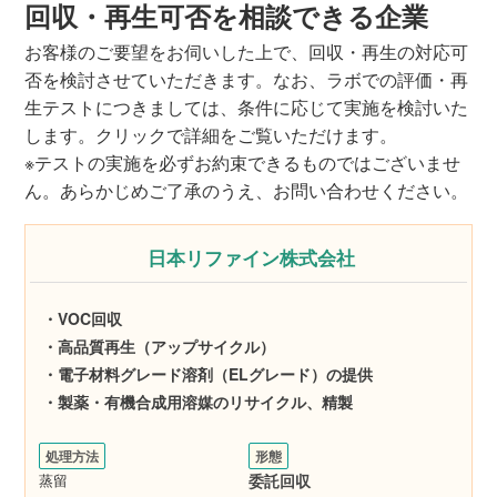
回収・再生可否を相談できる企業
お客様のご要望をお伺いした上で、回収・再生の対応可
否を検討させていただきます。なお、ラボでの評価・再
生テストにつきましては、条件に応じて実施を検討いた
します。クリックで詳細をご覧いただけます。
※テストの実施を必ずお約束できるものではございませ
ん。あらかじめご了承のうえ、お問い合わせください。
日本リファイン株式会社
・VOC回収
・高品質再生（アップサイクル）
・電子材料グレード溶剤（ELグレード）の提供
・製薬・有機合成用溶媒のリサイクル、精製
処理方法
形態
蒸留
委託回収