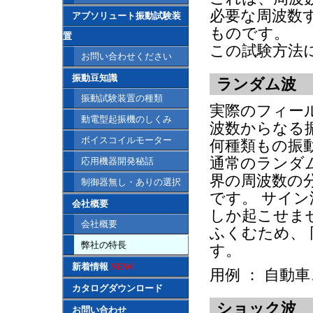
必要な周波数
アブソリュート振動試験装
ものです。
置
この試験方法
お問い合わせください
振動豆知識
ランダム波
振動試験装置の種類
実際のフィー
動電型起振機のしくみ
波数からなる
ボイスコイルモーター
何種類もの振
通常のランダ
応用機器開発秘話
界の周波数の
制御器無し・ありの選択
です。 サイ
会社概要
しか起こせま
会社概要
ふくむため、
弊社の特長
す。
新着情報
NEW!
用例 ： 自動
カタログダウンロード
ショック波
お問い合わせ