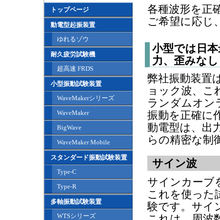
各種波形を正
トップページ
ご希望に応じ
動電型起振装置
ゆれるゾウ
小型では日本
耐久疲労試験機
力、歪みなし
超高速 FRDS
弊社振動装置
小型振動試験装置
ョック波、こ
WaveMakerシリーズ
ランダムオン
WaveMaker
振動を正確に
動電型は、出
BigWave
らの精密な制
WaveMaker Mobile
スタンダード振動試験装置
サイン波
Type-C
サインカーブ
Type-R
これを使った
多軸振動試験装置
験です。サイ
WTSシリーズ
これは、周波