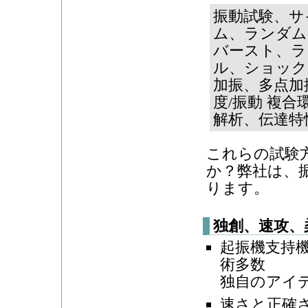
振動試験、サ
ム、ランダム
バースト、ラ
ル、ショック
加振、多点加
度/振動 複
解析、伝達特
これらの試験
か？弊社は、
ります。
独創、速攻、
起振機支持
術多数
独自のアイ
速さと正確