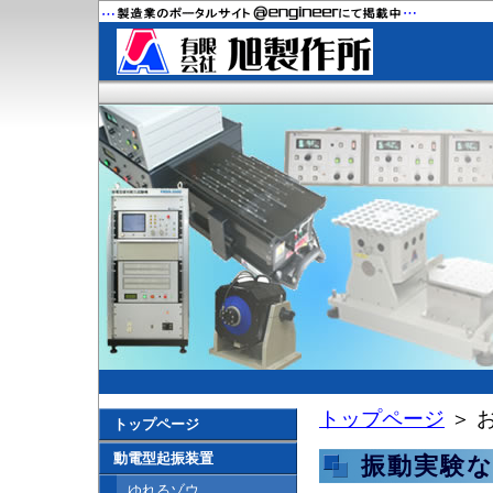
トップページ
＞ 
トップページ
動電型起振装置
振動実験
ゆれるゾウ