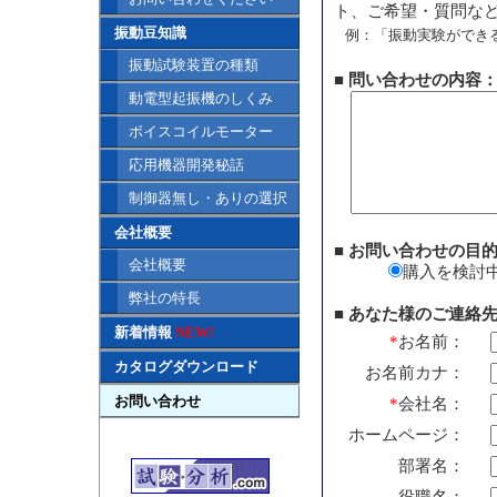
ト、ご希望・質問な
振動豆知識
例：「振動実験ができ
振動試験装置の種類
■ 問い合わせの内容
動電型起振機のしくみ
ボイスコイルモーター
応用機器開発秘話
制御器無し・ありの選択
会社概要
■ お問い合わせの目
会社概要
購入を
弊社の特長
■ あなた様のご連絡
新着情報
NEW!
*
お名前：
カタログダウンロード
お名前カナ：
お問い合わせ
*
会社名：
ホームページ：
部署名：