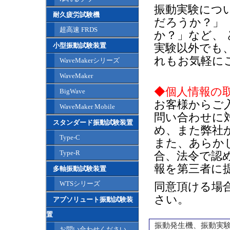
振動実験につ
耐久疲労試験機
だろうか？」
超高速 FRDS
か？」など、
小型振動試験装置
実験以外でも
れもお気軽に
WaveMakerシリーズ
WaveMaker
◆個人情報の
BigWave
お客様からご
WaveMaker Mobile
問い合わせに
スタンダード振動試験装置
め、また弊社
Type-C
また、あらか
Type-R
合、法令で認
報を第三者に
多軸振動試験装置
WTSシリーズ
同意頂ける場
さい。
アブソリュート振動試験装
置
振動発生機、振動実
お問い合わせください