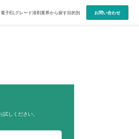
電子ELグレード溶剤
業界から探す
目的別
お問い合わせ
お試しください。