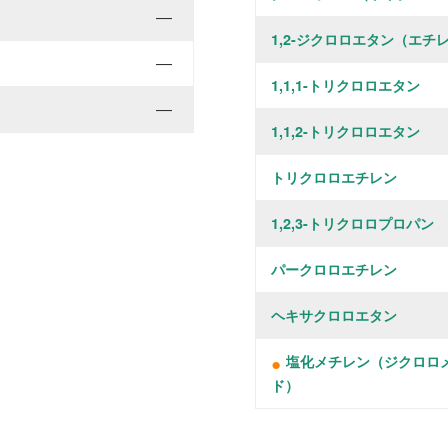
―
）
1,2-ジクロロエタン（エ
―
）
1,1,1-トリクロロエタン
―
1,1,2-トリクロロエタン
トリクロロエチレン
1,2,3-トリクロロプロパン
パークロロエチレン
ヘキサクロロエタン
●
塩化メチレン（ジクロロ
ド）