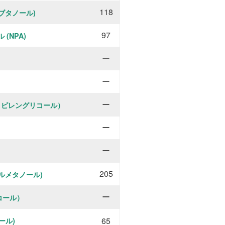
118
ブタノール)
97
(NPA)
ー
ー
ー
プロピレングリコール）
ー
ー
205
ルメタノール)
ー
コール）
65
ール)