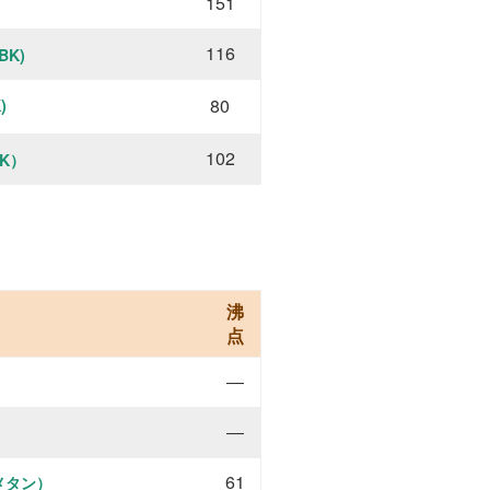
151
116
K)
80
)
102
K）
沸
点
―
―
61
メタン）