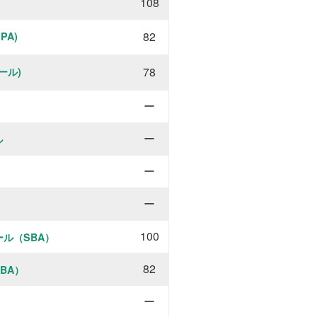
108
82
PA)
78
ール)
ー
ー
ル
ー
ー
100
ル（SBA）
82
BA）
ー