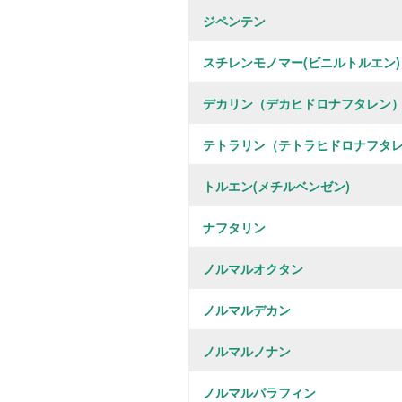
ジペンテン
スチレンモノマー(ビニルトルエン)
デカリン（デカヒドロナフタレン
テトラリン（テトラヒドロナフタ
トルエン(メチルベンゼン)
ナフタリン
ノルマルオクタン
ノルマルデカン
ノルマルノナン
ノルマルパラフィン