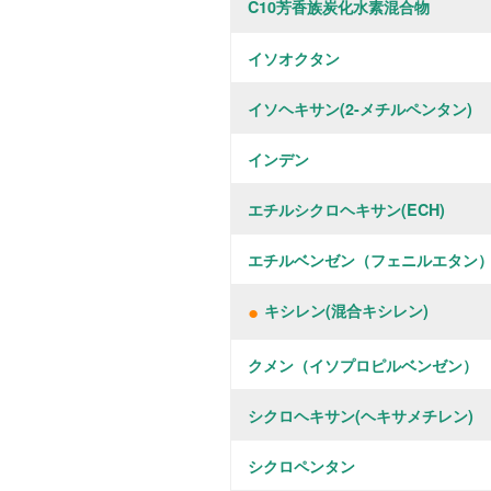
C10芳香族炭化水素混合物
イソオクタン
イソヘキサン(2-メチルペンタン)
インデン
エチルシクロヘキサン(ECH)
エチルベンゼン（フェニルエタン
●
キシレン(混合キシレン)
クメン（イソプロピルベンゼン）
シクロヘキサン(ヘキサメチレン)
シクロペンタン