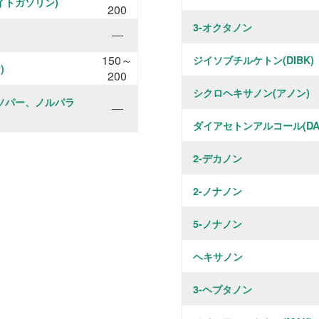
イトガソリン)
200
3-オクタノン
―
150～
ジイソブチルケトン(DIBK)
)
200
シクロヘキサノン(アノン)
ソパー、ノルパラ
―
ダイアセトンアルコール(DA
2-デカノン
2-ノナノン
5-ノナノン
ヘキサノン
3-ヘプタノン