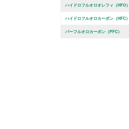
ハイドロフルオロオレフィ（HFO
ハイドロフルオロカーボン（HFC
パーフルオロカーボン（PFC）