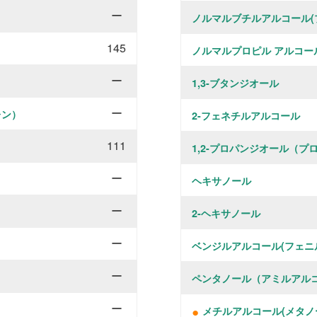
ー
ノルマルブチルアルコール(
145
ノルマルプロピル アルコール 
ー
）
1,3-ブタンジオール
ー
レン）
2-フェネチルアルコール
111
1,2-プロパンジオール（
ー
ヘキサノール
ー
2-ヘキサノール
ー
ベンジルアルコール(フェニ
ー
ペンタノール（アミルアル
ー
●
メチルアルコール(メタノ