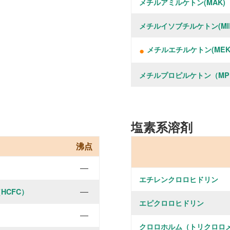
メチルアミルケトン(MAK)
メチルイソブチルケトン(MIB
●
メチルエチルケトン(MEK
メチルプロピルケトン（MP
塩素系溶剤
沸点
―
エチレンクロロヒドリン
―
HCFC）
エピクロロヒドリン
―
）
クロロホルム（トリクロロ