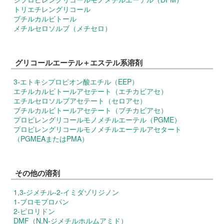
トリエチレングリコール
ブチルカルビトール
メチルセロソルブ（メチセロ）
グリコールエーテル＋エステル系溶剤
3-エトキシプロピオン酸エチル（EEP）
エチルカルビトールアセテート（エチカビアセ）
エチルセロソルブアセテート（セロアセ）
ブチルカルビトールアセテート（ブチカビアセ）
プロピレングリコールモノメチルエーテル（PGME）
プロピレングリコールモノメチルエーテルアセタート
（PGMEAまたはPMA）
その他の溶剤
1,3-ジメチル-2-イミダゾリジノン
1-ブロモプロパン
2-ピロリドン
DMF（N,N-ジメチルホルムアミド）