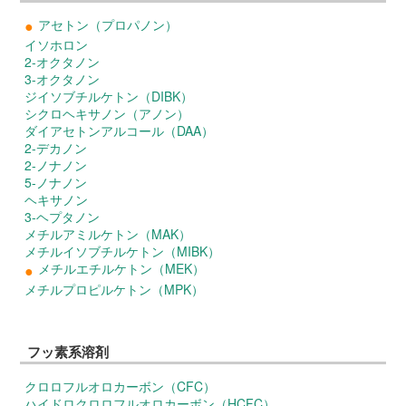
アセトン（プロパノン）
●
イソホロン
2-オクタノン
3-オクタノン
ジイソブチルケトン（DIBK）
シクロヘキサノン（アノン）
ダイアセトンアルコール（DAA）
2-デカノン
2-ノナノン
5-ノナノン
ヘキサノン
3-ヘプタノン
メチルアミルケトン（MAK）
メチルイソブチルケトン（MIBK）
メチルエチルケトン（MEK）
●
メチルプロピルケトン（MPK）
フッ素系溶剤
クロロフルオロカーボン（CFC）
ハイドロクロロフルオロカーボン（HCFC）