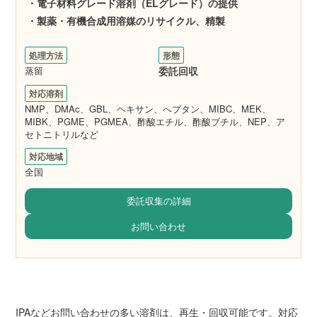
・電子材料グレード溶剤（ELグレード）の提供
・製薬・有機合成用溶媒のリサイクル、精製
処理方法
形態
蒸留
委託回収
対応溶剤
NMP、DMAc、GBL、ヘキサン、へプタン、MIBC、MEK、
MIBK、PGME、PGMEA、酢酸エチル、酢酸ブチル、NEP、ア
セトニトリルなど
対応地域
全国
委託収集の詳細
お問い合わせ
IPAなどお問い合わせの多い溶剤は、再生・回収可能です。対応