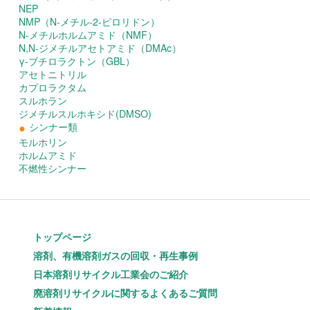
NEP
NMP（N-メチル-2-ピロリドン）
N-メチルホルムアミド（NMF）
N,N-ジメチルアセトアミド（DMAc）
γ-ブチロラクトン（GBL）
アセトニトリル
カプロラクタム
スルホラン
ジメチルスルホキシド(DMSO)
シンナー類
●
モルホリン
ホルムアミド
不燃性シンナー
トップページ
溶剤、有機溶剤ガスの回収・再生事例
日本溶剤リサイクル工業会のご紹介
廃溶剤リサイクルに関するよくあるご質問