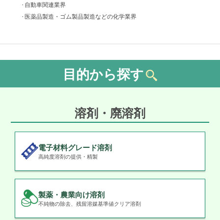
自動車関連業界
医薬品製造・ゴム製品製造などの化学業界
目的から探す
溶剤・廃溶剤
電子材料グレード溶剤
高純度溶剤の提供・精製
製薬・農業向け溶剤
不純物の除去、残留溶媒基準値クリア溶剤