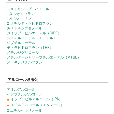
1-メトキシ2-プロパノール
1,3-ジオキソラン
1,4-ジオキサン
2-メチルテトラヒドロフラン
3-メトキシブタノール
ジイソプロピルエーテル（DIPE）
ジエチルエーテル（エーテル）
ジブチルエーテル
テトラヒドロフラン（THF）
メチルジグリコール
メチルターシャリーブチルエーテル（MTBE）
メトキシメチルブタン
アルコール系溶剤
アミルアルコール
イソブチルアルコール
イソプロピルアルコール（IPA）
●
エチルアルコール（エタノール）
●
2-エチルヘキサノール