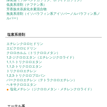
低臭系溶剤（ナフテン系）
芳香族水添炭化水素混合物
無臭系溶剤（イソパラフィン系アイソパーノルパラフィン系ノ
ルパー）
塩素系溶剤
エチレンクロロヒドリン
エピクロロヒドリン
クロロホルム（トリクロロメタン）
1,2-ジクロロエタン（エチレンジクロライド）
1,1,1-トリクロロエタン
1,1,2-トリクロロエタン
トリクロロエチレン
1,2,3-トリクロロプロパン
パークロロエチレン（テトラクロロエチレン）
ヘキサクロロエタン
塩化メチレン（ジクロロメタン・メチレンクロライド）
●
エーテル系