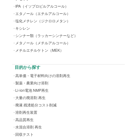
IPA（イソプロピルアルコール）
エタノール（エチルアルコール）
塩化メチレン（ジクロロメタン）
キシレン
シンナー類（ラッカーシンナーなど）
メタノール（メチルアルコール）
メチルエチルケトン（MEK）
目的から探す
高単価・電子材料向けの溶剤再生
製薬・農業向け溶剤
Li-ion電池 NMP再生
大量の廃溶剤 再生
廃液 残渣処分コスト削減
溶剤再生装置
高品質再生
水混合溶剤 再生
回収テスト