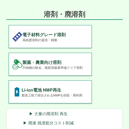
溶剤・廃溶剤
電子材料グレード溶剤
高純度溶剤の提供・精製
製薬・農業向け溶剤
不純物の除去、残留溶媒基準値クリア溶剤
Li-ion電池 NMP再生
製造工程で排出されるNMPを回収・再利用
▶ 大量の廃溶剤 再生
▶ 廃液 残渣処分コスト削減