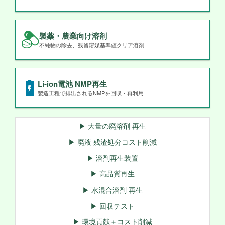
製薬・農業向け溶剤
不純物の除去、残留溶媒基準値クリア溶剤
Li-ion電池 NMP再生
製造工程で排出されるNMPを回収・再利用
▶ 大量の廃溶剤 再生
▶ 廃液 残渣処分コスト削減
▶ 溶剤再生装置
▶ 高品質再生
▶ 水混合溶剤 再生
▶ 回収テスト
▶ 環境貢献＋コスト削減