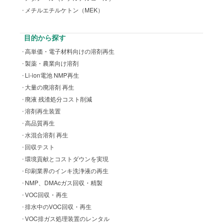
メチルエチルケトン（MEK）
目的から探す
高単価・電子材料向けの溶剤再生
製薬・農業向け溶剤
Li-ion電池 NMP再生
大量の廃溶剤 再生
廃液 残渣処分コスト削減
溶剤再生装置
高品質再生
水混合溶剤 再生
回収テスト
環境貢献とコストダウンを実現
印刷業界のインキ洗浄液の再生
NMP、DMAcガス回収・精製
VOC回収・再生
排水中のVOC回収・再生
VOC排ガス処理装置のレンタル