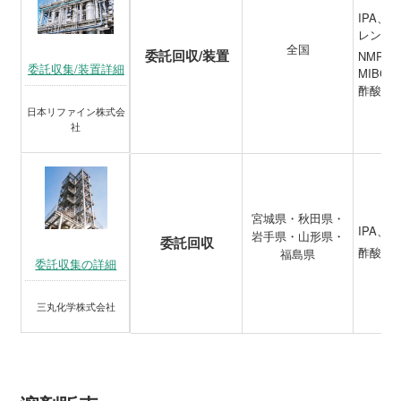
IPA
レン、
全国
委託回収/装置
NMP、
委託収集/装置詳細
MIBC
酢酸ブ
日本リファイン株式会
社
宮城県・秋田県・
IPA、
岩手県・山形県・
委託回収
酢酸ブ
福島県
委託収集の詳細
三丸化学株式会社