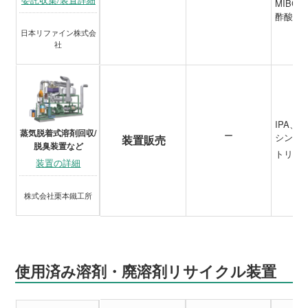
MIBC
酢酸ブ
日本リファイン株式会
社
IPA、
蒸気脱着式溶剤回収/
ー
シンナ
装置販売
脱臭装置など
トリク
装置の詳細
株式会社栗本鐵工所
使用済み溶剤・廃溶剤リサイクル装置