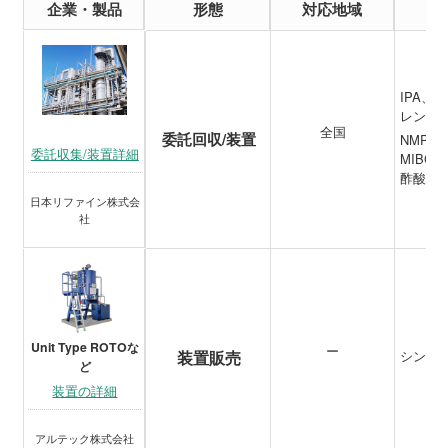
企業・製品
形態
対応地域
IPA
レン、
全国
委託回収/装置
NMP、
委託収集/装置詳細
MIBC
酢酸ブ
日本リファイン株式会
社
Unit Type ROTOな
ー
装置販売
シンナ
ど
装置の詳細
アルテック株式会社