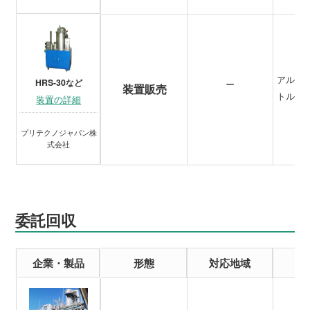
アルコ
HRS-30など
ー
装置販売
トルエ
装置の詳細
プリテクノジャパン株
式会社
委託回収
企業・製品
形態
対応地域