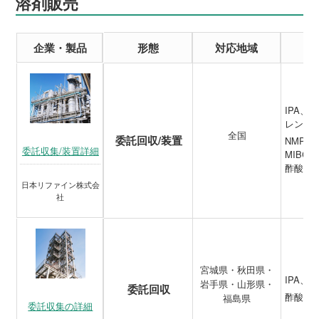
溶剤販売
企業・製品
形態
対応地域
IPA
レン、
全国
委託回収/装置
NMP、
委託収集/装置詳細
MIBC
酢酸ブ
日本リファイン株式会
社
宮城県・秋田県・
IPA、
岩手県・山形県・
委託回収
酢酸ブ
福島県
委託収集の詳細