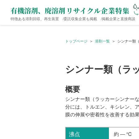
特徴ある溶剤回収、再生装置 /
委託収集企業も掲載 /
掲載企業と直接商談
トップページ
溶剤一覧
シンナー類
シンナー類（ラ
概要
シンナー類（ラッカーシンナー
分には、トルエン、キシレン、
膜の伸展や密着性を改善する効
沸点
約 ― ℃