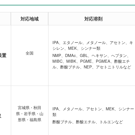
対応地域
対応溶剤
IPA、エタノール、メタノール、アセトン、キ
シレン、MEK、シンナー類
全国
装置
NMP、DMAc、GBL、ヘキサン、へプタン、
MIBC、MIBK、PGME、PGMEA、酢酸エチ
ル、酢酸ブチル、NEP、アセトニトリルなど
宮城県・秋田
IPA、メタノール、アセトン、MEK、シンナー
県・岩手県・山
類
収
形県・福島県
酢酸ブチル、酢酸エチル、トルエンなど