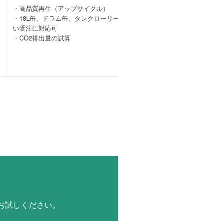
・高品質再生（アップサイクル）
産業廃棄物の
・18L缶、ドラム缶、タンクローリーまで幅広
委託収集によ
い受注に対応可
る経済効果
・CO2排出量の試算
お試しください。