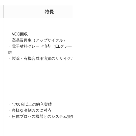
特長
事例
・VOC回収
・高品質再生（アップサイクル）
【VOC回収事
・電子材料グレード溶剤（ELグレード）の提
例】DMAcガス
供
の処理
・製薬・有機合成用溶媒のリサイクル、精製
・1700台以上の納入実績
・多様な溶剤ガスに対応
ー
・粉体プロセス機器とのシステム提案