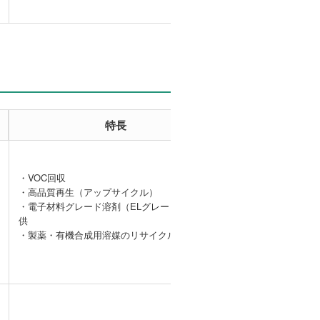
特長
事例
・VOC回収
・高品質再生（アップサイクル）
【VOC回収事
・電子材料グレード溶剤（ELグレード）の提
例】DMAcガス
供
の処理
・製薬・有機合成用溶媒のリサイクル、精製