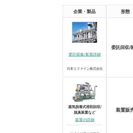
企業・製品
形態
委託回収/
委託収集/装置詳細
日本リファイン株式会社
蒸気脱着式溶剤回収/
装置販
脱臭装置など
装置の詳細