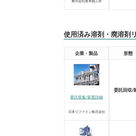
株式会社栗本鐵工所
使用済み溶剤・廃溶剤
企業・製品
形態
委託回収/
委託収集/装置詳細
日本リファイン株式会社