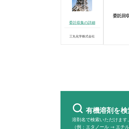
委託回
委託収集の詳細
三丸化学株式会社
有機溶剤を検
溶剤名で検索いただけます
（例：エタノール → エチ