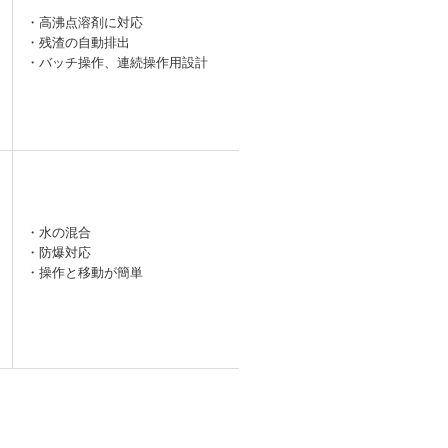
・高沸点溶剤に対応
・残渣の自動排出
ー
・バッチ操作、連続操作用設計
・水の混合
・防爆対応
ー
・操作と移動が簡単