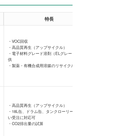
特長
事例
・VOC回収
・高品質再生（アップサイクル）
【VOC回収事
・電子材料グレード溶剤（ELグレード）の提
例】DMAcガス
供
の処理
・製薬・有機合成用溶媒のリサイクル、精製
・高品質再生（アップサイクル）
産業廃棄物の
・18L缶、ドラム缶、タンクローリーまで幅広
委託収集によ
い受注に対応可
る経済効果
・CO2排出量の試算