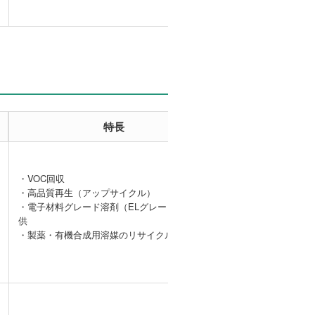
特長
事例
・VOC回収
・高品質再生（アップサイクル）
【VOC回収事
・電子材料グレード溶剤（ELグレード）の提
例】DMAcガス
供
の処理
・製薬・有機合成用溶媒のリサイクル、精製