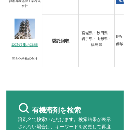
電子材
神港有機化学工業株式
会社
宮城県・秋田県・
IPA、
岩手県・山形県・
委託回収
酢酸ブ
福島県
委託収集の詳細
三丸化学株式会社
有機溶剤を検索
溶剤名で検索いただけます。検索結果が表示
されない場合は、キーワードを変更して再度