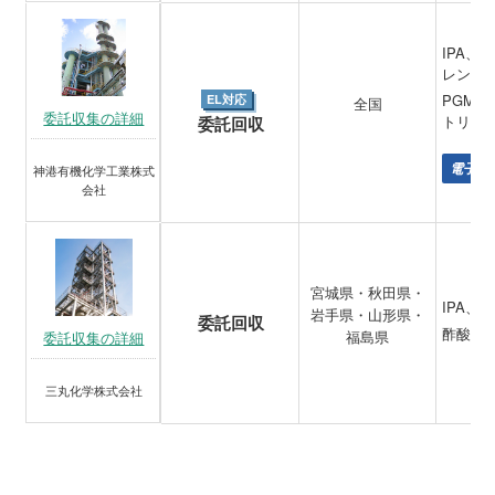
IPA
レン、
PGME
EL対応
全国
委託収集の詳細
トリル
委託回収
電子材
神港有機化学工業株式
会社
宮城県・秋田県・
IPA、
岩手県・山形県・
委託回収
酢酸ブ
福島県
委託収集の詳細
三丸化学株式会社