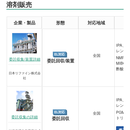
溶剤販売
企業・製品
形態
対応地域
IPA
レン、
EL対応
全国
NMP、
委託収集/装置詳細
委託回収/装置
MIBC
酢酸ブ
日本リファイン株式会
社
IPA
レン、
PGME
EL対応
全国
委託収集の詳細
トリル
委託回収