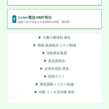
Li-ion電池 NMP再生
製造工程で排出されるNMPを回収・再利用
▶ 大量の廃溶剤 再生
▶ 廃液 残渣処分コスト削減
▶ 溶剤再生装置
▶ 高品質再生
▶ 水混合溶剤 再生
▶ 回収テスト
▶ 環境貢献＋コスト削減
▶ 印刷 インキ洗浄液 再生