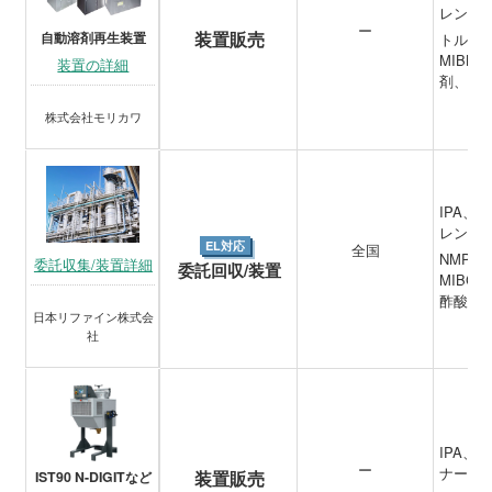
レン、M
ー
装置販売
自動溶剤再生装置
トルエ
MIB
装置の詳細
剤、臭
株式会社モリカワ
IPA
レン、
EL対応
全国
NMP、
委託収集/装置詳細
委託回収/装置
MIBC
酢酸ブ
日本リファイン株式会
社
IPA
ー
ナー類
装置販売
IST90 N-DIGITなど