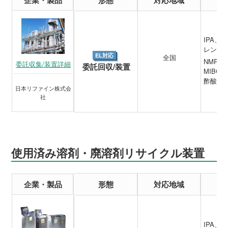
IPA
レン、
EL対応
全国
NMP、
委託収集/装置詳細
委託回収/装置
MIBC
酢酸ブ
日本リファイン株式会
社
使用済み溶剤・廃溶剤リサイクル装置
企業・製品
形態
対応地域
IPA