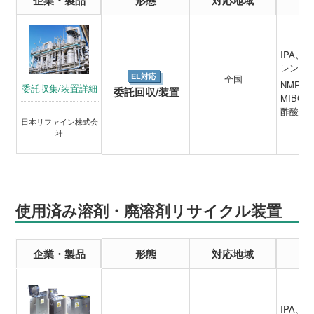
IPA
レン、
EL対応
全国
NMP、
委託収集/装置詳細
委託回収/装置
MIBC
酢酸ブ
日本リファイン株式会
社
使用済み溶剤・廃溶剤リサイクル装置
企業・製品
形態
対応地域
IPA