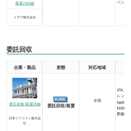
ベンゼ
装置の詳細
イデア株式会社
委託回収
企業・製品
形態
対応地域
IPA
レン、
EL対応
全国
NMP、
委託収集/装置詳細
委託回収/装置
MIBC
酢酸ブ
日本リファイン株式会
社