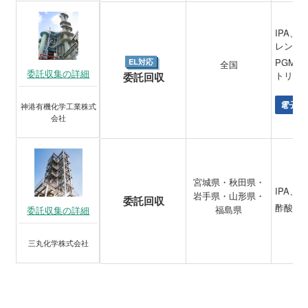
IPA
レン、
PGME
EL対応
全国
委託収集の詳細
トリル
委託回収
電子材
神港有機化学工業株式
会社
宮城県・秋田県・
IPA、
岩手県・山形県・
委託回収
酢酸ブ
福島県
委託収集の詳細
三丸化学株式会社