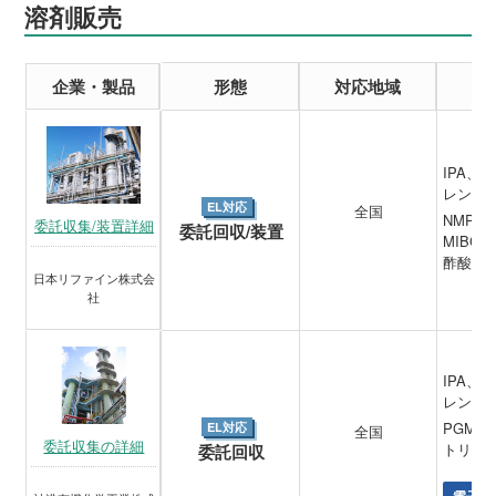
溶剤販売
企業・製品
形態
対応地域
IPA
レン、
EL対応
全国
NMP、
委託収集/装置詳細
委託回収/装置
MIBC
酢酸ブ
日本リファイン株式会
社
IPA
レン、
PGME
EL対応
全国
委託収集の詳細
トリル
委託回収