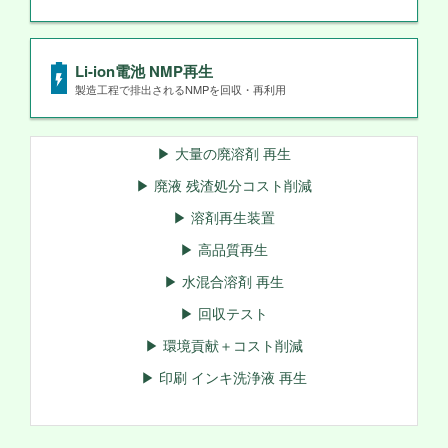
Li-ion電池 NMP再生
製造工程で排出されるNMPを回収・再利用
▶ 大量の廃溶剤 再生
▶ 廃液 残渣処分コスト削減
▶ 溶剤再生装置
▶ 高品質再生
▶ 水混合溶剤 再生
▶ 回収テスト
▶ 環境貢献＋コスト削減
▶ 印刷 インキ洗浄液 再生