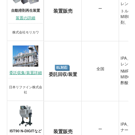
レン、M
ー
装置販売
自動溶剤再生装置
トルエ
MIB
装置の詳細
剤、臭
株式会社モリカワ
IPA
レン、
EL対応
全国
NMP、
委託収集/装置詳細
委託回収/装置
MIBC
酢酸ブ
日本リファイン株式会
社
IPA
ー
ナー類
装置販売
IST90 N-DIGITなど