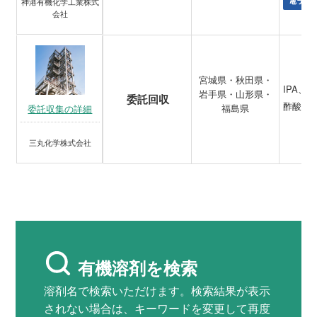
電子材
神港有機化学工業株式
会社
宮城県・秋田県・
IPA、
岩手県・山形県・
委託回収
酢酸ブ
福島県
委託収集の詳細
三丸化学株式会社
有機溶剤を検索
溶剤名で検索いただけます。検索結果が表示
されない場合は、キーワードを変更して再度