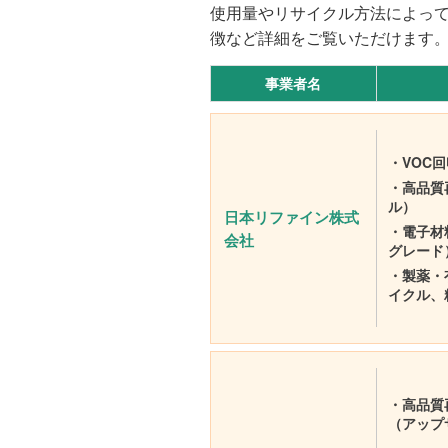
使用量やリサイクル方法によっ
徴など詳細をご覧いただけます
事業者名
・VOC回
・高品質
ル）
日本リファイン株式
・電子材
会社
グレード
・製薬・
イクル、
・高品質
（アップ