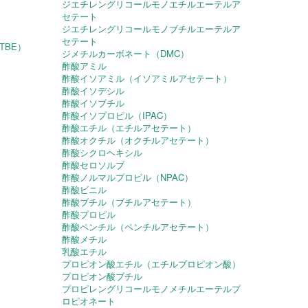
ジエチレングリコールモノエチルエーテルア
セテート
ジエチレングリコールモノブチルエーテルア
セテート
TBE）
ジメチルカーボネート（DMC）
酢酸アミル
酢酸イソアミル（イソアミルアセテート）
酢酸イソデシル
酢酸イソブチル
酢酸イソプロピル（IPAC）
酢酸エチル（エチルアセテート）
酢酸オクチル（オクチルアセテート）
酢酸シクロヘキシル
酢酸セロソルブ
酢酸ノルマルプロピル（NPAC）
酢酸ビニル
酢酸ブチル（ブチルアセテート）
酢酸プロピル
酢酸ペンチル（ペンチルアセテート）
酢酸メチル
乳酸エチル
プロピオン酸エチル（エチルプロピオン酸）
プロピオン酸ブチル
プロピレングリコールモノメチルエーテルプ
ロピオネート