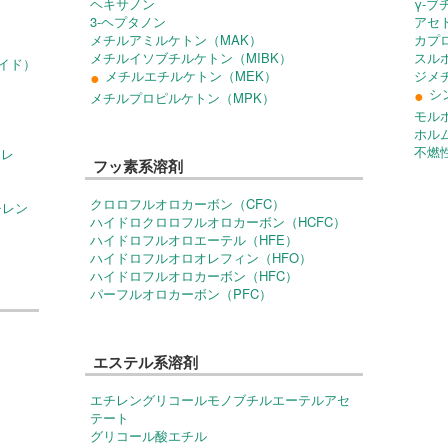
ヘキサノン
γ-ブ
3-ヘプタノン
アセ
メチルアミルケトン（MAK）
カプ
メチルイソブチルケトン（MIBK）
スル
ライド）
●
ジメチ
メチルエチルケトン（MEK）
●
シ
メチルプロピルケトン（MPK）
モル
ホル
不燃
チレ
フッ素系溶剤
クロロフルオロカーボン（CFC）
チレン
ハイドロクロロフルオロカーボン（HCFC）
ハイドロフルオロエーテル（HFE）
ハイドロフルオロオレフィン（HFO）
ハイドロフルオロカーボン（HFC）
パーフルオロカーボン（PFC）
エステル系溶剤
エチレングリコールモノブチルエーテルアセ
テート
グリコール酸エチル