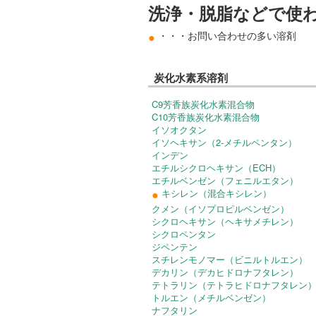
洗浄・脱脂などで使
・・・お問い合わせの多い溶剤
●
炭化水素系溶剤
C9芳香族炭化水素混合物
C10芳香族炭化水素混合物
イソオクタン
イソヘキサン（2-メチルペンタン）
インデン
エチルシクロヘキサン（ECH）
エチルベンゼン（フェニルエタン）
●
キシレン（混合キシレン）
クメン（イソプロピルベンゼン）
シクロヘキサン（ヘキサメチレン）
シクロペンタン
ジペンテン
スチレンモノマー（ビニルトルエン）
デカリン（デカヒドロナフタレン）
テトラリン（テトラヒドロナフタレン
トルエン（メチルベンゼン）
ナフタリン