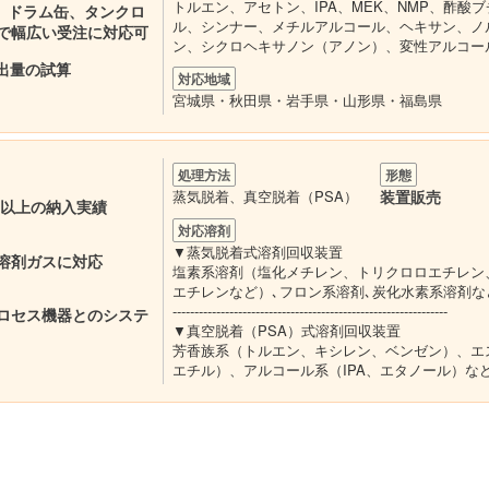
トルエン、アセトン、IPA、MEK、NMP、酢酸
缶、ドラム缶、タンクロ
ル、シンナー、メチルアルコール、ヘキサン、ノ
で幅広い受注に対応可
ン、シクロヘキサノン（アノン）、変性アルコー
出量の試算
対応地域
宮城県・秋田県・岩手県・山形県・福島県
処理方法
形態
蒸気脱着、真空脱着（PSA）
装置販売
0台以上の納入実績
対応溶剤
▼蒸気脱着式溶剤回収装置
溶剤ガスに対応
塩素系溶剤（塩化メチレン、トリクロロエチレン
エチレンなど）､フロン系溶剤､炭化水素系溶剤な
---------------------------------------------------------------
ロセス機器とのシステ
▼真空脱着（PSA）式溶剤回収装置
芳香族系（トルエン、キシレン、ベンゼン）、エ
エチル）、アルコール系（IPA、エタノール）な