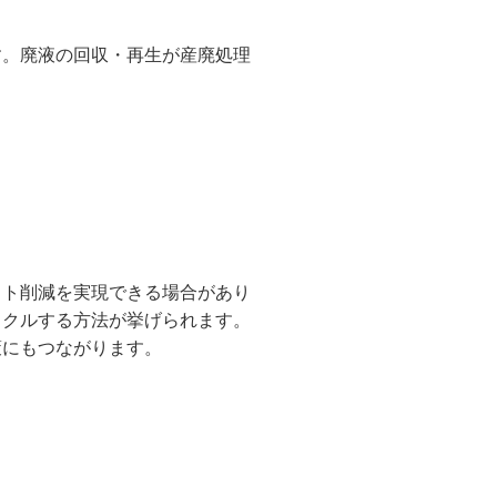
す。廃液の回収・再生が産廃処理
スト削減を実現できる場合があり
イクルする方法が挙げられます。
策にもつながります。