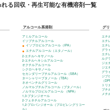
われる回収・再生可能な有機溶剤一覧
アルコール系溶剤
グリ
アミルアルコール
エチ
イソブチルアルコール
エチ
●
エチ
イソプロピルアルコール（IPA）
グラ
●
エチルアルコール（エタノール）
エチ
2-エチルヘキサノール
ルグ
2-エチルヘキシルアルコール
ジエ
オクチルアルコール
ジエ
シクロヘキサノール
グラ
セカンダリーブチルアルコール（SBA）
ジプ
ターシャリーブタノール（TBA）
（DP
ネオペンチルグリコール
トリ
ノルマルブチルアルコール（ブタノール）
ブチ
ノルマルプロピルアルコール （NPA）
メチ
1,3-ブタンジオール
）
2-フェネチルアルコール
1,2-プロパンジオール（プロピレングリコー
ル）