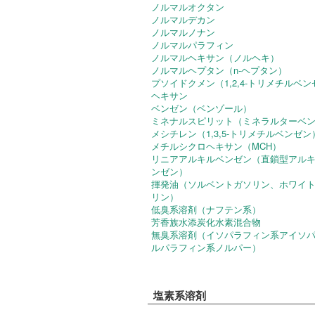
ノルマルオクタン
ノルマルデカン
ノルマルノナン
ノルマルパラフィン
ノルマルヘキサン（ノルヘキ）
ノルマルヘプタン（n-ヘプタン）
プソイドクメン（1,2,4-トリメチルベ
ヘキサン
ベンゼン（ベンゾール）
ミネナルスピリット（ミネラルターベ
メシチレン（1,3,5-トリメチルベンゼン
メチルシクロヘキサン（MCH）
リニアアルキルベンゼン（直鎖型アル
ンゼン）
揮発油（ソルベントガソリン、ホワイ
リン）
低臭系溶剤（ナフテン系）
芳香族水添炭化水素混合物
無臭系溶剤（イソパラフィン系アイソ
ルパラフィン系ノルパー）
塩素系溶剤