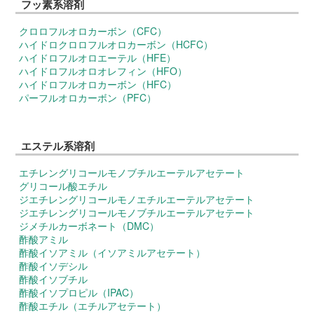
フッ素系溶剤
クロロフルオロカーボン（CFC）
ハイドロクロロフルオロカーボン（HCFC）
ハイドロフルオロエーテル（HFE）
ハイドロフルオロオレフィン（HFO）
ハイドロフルオロカーボン（HFC）
パーフルオロカーボン（PFC）
エステル系溶剤
エチレングリコールモノブチルエーテルアセテート
グリコール酸エチル
ジエチレングリコールモノエチルエーテルアセテート
ジエチレングリコールモノブチルエーテルアセテート
ジメチルカーボネート（DMC）
酢酸アミル
酢酸イソアミル（イソアミルアセテート）
酢酸イソデシル
酢酸イソブチル
酢酸イソプロピル（IPAC）
酢酸エチル（エチルアセテート）