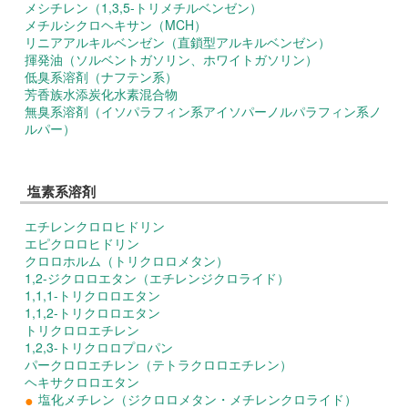
メシチレン（1,3,5-トリメチルベンゼン）
メチルシクロヘキサン（MCH）
リニアアルキルベンゼン（直鎖型アルキルベンゼン）
揮発油（ソルベントガソリン、ホワイトガソリン）
低臭系溶剤（ナフテン系）
芳香族水添炭化水素混合物
無臭系溶剤（イソパラフィン系アイソパーノルパラフィン系ノ
ルパー）
塩素系溶剤
エチレンクロロヒドリン
エピクロロヒドリン
クロロホルム（トリクロロメタン）
1,2-ジクロロエタン（エチレンジクロライド）
1,1,1-トリクロロエタン
1,1,2-トリクロロエタン
トリクロロエチレン
1,2,3-トリクロロプロパン
パークロロエチレン（テトラクロロエチレン）
ヘキサクロロエタン
塩化メチレン（ジクロロメタン・メチレンクロライド）
●