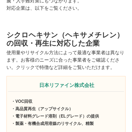
騰・入手難対策にもつながります。
対応企業は、以下をご覧ください。
シクロヘキサン（ヘキサメチレン）
の回収・再生に対応した企業
使用量やリサイクル方法によって最適な事業者は異なり
ます。お客様のニーズに合った事業者をご確認くださ
い。クリックで特徴など詳細をご覧いただけます。
日本リファイン株式会社
・VOC回収
・高品質再生（アップサイクル）
・電子材料グレード溶剤（ELグレード）の提供
・製薬・有機合成用溶媒のリサイクル、精製