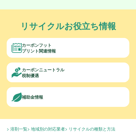
リサイクルお役立ち情報
カーボンフット
プリント関連情報
カーボンニュートラル
税制優遇
補助金情報
溶剤一覧
地域別の対応業者
リサイクルの種類と方法