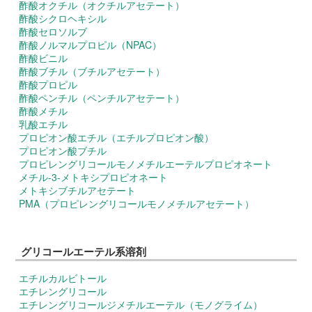
酢酸オクチル（オクチルアセテート）
酢酸シクロヘキシル
酢酸セロソルブ
酢酸ノルマルプロピル（NPAC）
酢酸ビニル
酢酸ブチル（ブチルアセテート）
酢酸プロピル
酢酸ペンチル（ペンチルアセテート）
酢酸メチル
乳酸エチル
プロピオン酸エチル（エチルプロピオン酸）
プロピオン酸ブチル
プロピレングリコールモノメチルエーテルプロピオネート
メチル-3-メトキシプロピオネート
メトキシブチルアセテート
PMA（プロピレングリコールモノメチルアセテート）
グリコールエーテル系溶剤
エチルカルビトール
エチレングリコール
エチレングリコールジメチルエーテル（モノグライム）