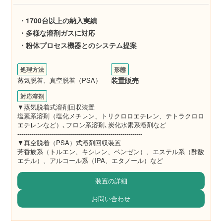
・1700台以上の納入実績
・多様な溶剤ガスに対応
・粉体プロセス機器とのシステム提案
処理方法
形態
蒸気脱着、真空脱着（PSA）
装置販売
対応溶剤
▼蒸気脱着式溶剤回収装置
塩素系溶剤（塩化メチレン、トリクロロエチレン、テトラクロロ
エチレンなど）､フロン系溶剤､炭化水素系溶剤など
---------------------------------------------------------------
▼真空脱着（PSA）式溶剤回収装置
芳香族系（トルエン、キシレン、ベンゼン）、エステル系（酢酸
エチル）、アルコール系（IPA、エタノール）など
装置の詳細
お問い合わせ