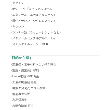
アセトン
IPA（イソプロピルアルコール）
エタノール（エチルアルコール）
塩化メチレン（ジクロロメタン）
キシレン
シンナー類（ラッカーシンナーなど）
メタノール（メチルアルコール）
メチルエチルケトン（MEK）
目的から探す
高単価・電子材料向けの溶剤再生
製薬・農業向け溶剤
Li-ion電池 NMP再生
大量の廃溶剤 再生
廃液 残渣処分コスト削減
溶剤再生装置
高品質再生
水混合溶剤 再生