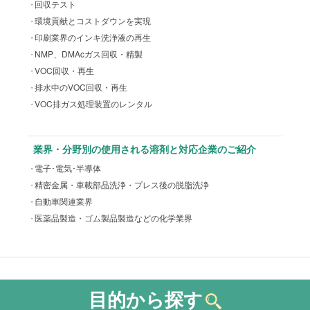
回収テスト
環境貢献とコストダウンを実現
印刷業界のインキ洗浄液の再生
NMP、DMAcガス回収・精製
VOC回収・再生
排水中のVOC回収・再生
VOC排ガス処理装置のレンタル
業界・分野別の使用される溶剤と対応企業のご紹介
電子･電気･半導体
精密金属・車載部品洗浄・プレス後の脱脂洗浄
自動車関連業界
医薬品製造・ゴム製品製造などの化学業界
目的から探す