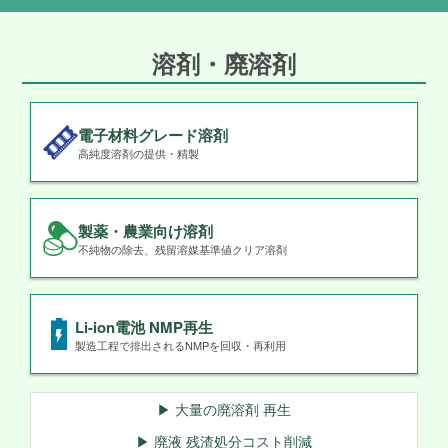
溶剤・廃溶剤
電子材料グレード溶剤
高純度溶剤の提供・精製
製薬・農業向け溶剤
不純物の除去、残留溶媒基準値クリア溶剤
Li-ion電池 NMP再生
製造工程で排出されるNMPを回収・再利用
▶ 大量の廃溶剤 再生
▶ 廃液 残渣処分コスト削減