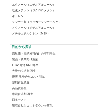
エタノール（エチルアルコール）
塩化メチレン（ジクロロメタン）
キシレン
シンナー類（ラッカーシンナーなど）
メタノール（メチルアルコール）
メチルエチルケトン（MEK）
目的から探す
高単価・電子材料向けの溶剤再生
製薬・農業向け溶剤
Li-ion電池 NMP再生
大量の廃溶剤 再生
廃液 残渣処分コスト削減
溶剤再生装置
高品質再生
水混合溶剤 再生
回収テスト
環境貢献とコストダウンを実現